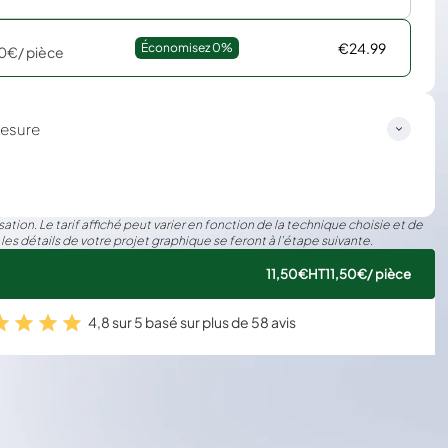
€24.99
Économisez 
0%
50€
/ pièce
esure
ation. Le tarif affiché peut varier en fonction de la technique choisie et de
 les détails de votre projet graphique se feront à l’étape suivante.
11,50€
HT
11,50€
/ pièce
4,8 sur 5 basé sur plus de 58 avis