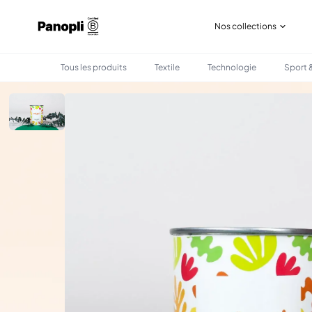
Nos collections
Tous les produits
Textile
Technologie
Sport &
•
•
TOUS LES PRODUITS
BUREAU
BOÎTE À GRAINES PERSONNALISÉE