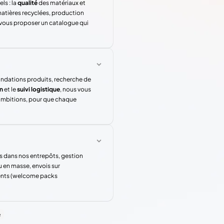
ls : la
qualité
des matériaux et
atières recyclées, production
 vous proposer un catalogue qui
andations produits, recherche de
n
et le
suivi logistique
, nous vous
 ambitions, pour que chaque
s dans nos entrepôts, gestion
u en masse, envois sur
rents (welcome packs
e