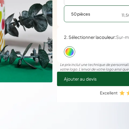
50 pièces
11,
:
2. Sélectionner la
couleur
Sur-m
Le prix inclut une technique de personnalis
votre logo. L’envoi de votre logo ainsi que
Ajouter au devis
Excellent