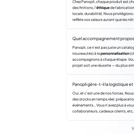
Chez Panopli, chaque produit est choi
des finitions, l'
éthique
de fabrication 
locale, durabilité). Nous privilégi
reflète vos valeurs autant que les nôt
Quel accompagnement propose 
Panopli, ce n'est pas juste un catalog
nouveautés) à la
personnalisation
(c
accompagnons à chaque étape. Vous a
projet soit une réussite — du plus si
Panopli gère-t-il la logistique et l
Oui, et c'est une de nos forces. Nous
des stocks en temps réel, préparatio
événements… Vous n'avez plus à vous
collaborateurs, cadeaux clients, etc.
V