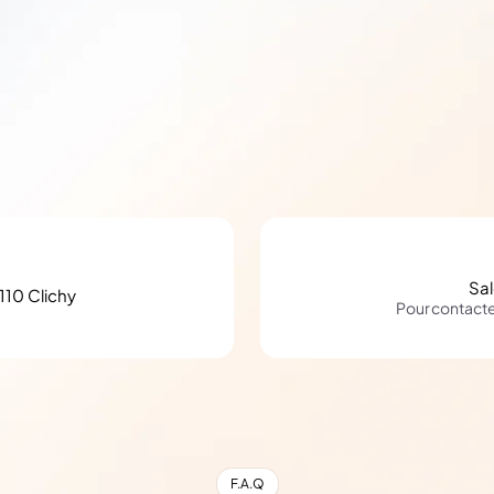
Sa
110 Clichy
Pour contact
F.A.Q