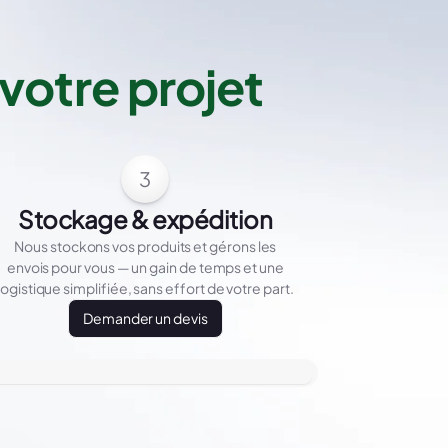
votre projet
3
Stockage & expédition
Nous stockons vos produits et gérons les
envois pour vous — un gain de temps et une
logistique simplifiée, sans effort de votre part.
Demander un devis