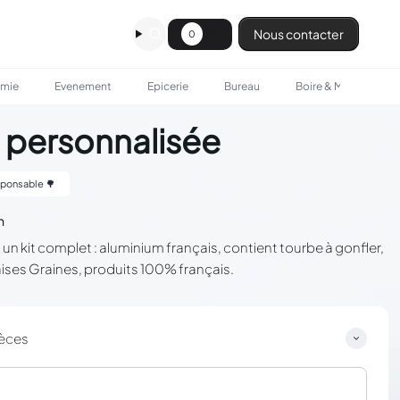
Nous contacter
0
omie
Evenement
Epicerie
Bureau
Boire & Manger
s personnalisée
ponsable 🌳
n
 un kit complet : aluminium français, contient tourbe à gonfler,
ises Graines, produits 100% français.
ièces