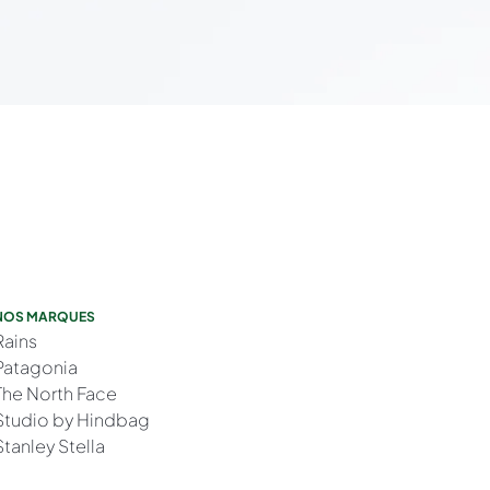
NOS MARQUES
Rains
Patagonia
The North Face
Studio by Hindbag
Stanley Stella