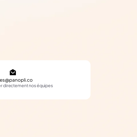
les@panopli.co
er directement nos équipes