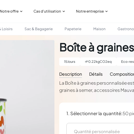
Notre offre
Cas d'utilisation
Notre entreprise
 Loisirs
Sac & Bagagerie
Papeterie
Maison
Gastron
Boîte à graine
15
Jours
🌱
0.22
kgCO2eq
Eco-res
Description
Détails
Compositio
La Boîte à graines personnalisée est
graines à semer, accessoires Mauva
:
1. Sélectionner la quantité
50 p