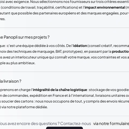
si avec exigence. Nous sélectionnons nos fournisseurs sur trois critères essentie
(conditions de travail, traçabilité, certifications) et l'
impact environnemental
(m
ons autant que possible des partenaires européens et des marques engagées, pour
res.
Panopli sur mes projets ?
ue : c'est une équipe dédiée à vos côtés. De l'
idéation
(conseil créatif, recomm
hoix des techniques de marquage, BAT, prototypes), en passant par la
productio
vez un interlocuteur unique qui connaît votre marque, vos contraintes et vos
mple au plus ambitieux.
a livraison ?
 prenons en charge l'
intégralité de la chaîne logistique
: stockage de vos goodie
n de commandes, expédition en France et à l'international, livraisons unitaires o
 soucier des cartons : nous nous occupons de tout, y compris des envois récur
) via notre plateforme dédiée.
ous avez encore des questions ? Contactez-nous
via notre formulair