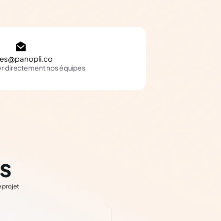
les@panopli.co
er directement nos équipes
s
 projet