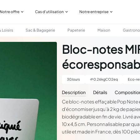
Notre offre
Cas d'utilisation
Notre entreprise
 Loisirs
Sac & Bagagerie
Papeterie
Maison
Gastron
SABLE
Bloc-notes MI
écoresponsab
30
Jours
🌱
0.26
kgCO2eq
Eco-re
Description
Détails
Compositio
Ce bloc-notes effaçable Pop Note est le
d'économiser jusqu'à 2 kg de papier 
biodégradable en fin de vie. Livré av
10 x 4,5 cm. Personnalisable par q
utile et made in France, dès 100 piè