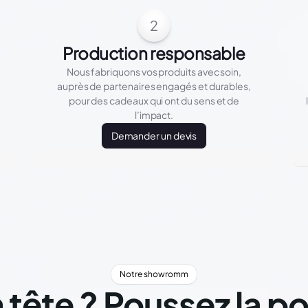
2
Production responsable
Nous fabriquons vos produits avec soin,
auprès de partenaires engagés et durables,
pour des cadeaux qui ont du sens et de
l’impact.
Demander un devis
Notre showromm
 tête ? Poussez la p