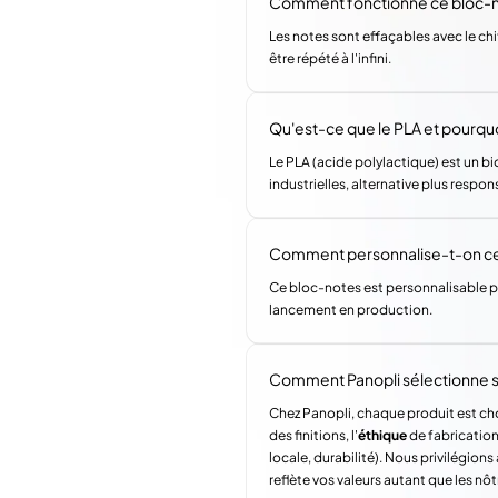
Comment fonctionne ce bloc-n
Les notes sont effaçables avec le chiff
être répété à l'infini.
Qu'est-ce que le PLA et pourquoi 
Le PLA (acide polylactique) est un b
industrielles, alternative plus respo
Comment personnalise-t-on ce 
Ce bloc-notes est personnalisable p
lancement en production.
Comment Panopli sélectionne s
Chez Panopli, chaque produit est choi
des finitions, l'
éthique
de fabrication 
locale, durabilité). Nous privilégi
reflète vos valeurs autant que les nôt