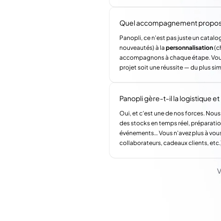
Quel accompagnement propose 
Panopli, ce n'est pas juste un catalog
nouveautés) à la
personnalisation
(c
accompagnons à chaque étape. Vous a
projet soit une réussite — du plus si
Panopli gère-t-il la logistique et l
Oui, et c'est une de nos forces. Nous
des stocks en temps réel, préparatio
événements… Vous n'avez plus à vous
collaborateurs, cadeaux clients, etc.
V