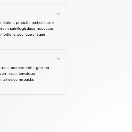
andations produits, recherche de
n
et le
suivi logistique
, nous vous
 ambitions, pour que chaque
s dans nos entrepôts, gestion
u en masse, envois sur
rents (welcome packs
e