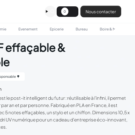
Nous contacter
0
omie
Evenement
Epicerie
Bureau
Boire & Manger
F effaçable &
le
sponsable 🌳
n
 post-it intelligent du futur : réutilisable à l'infini, il permet
par an et par personne. Fabriqué en PLA en France, il est
ec 5 notes effaçables, un stylo et un chiffon. Dimensions 10,5 x
uadri UV numérique pour un cadeau d'entreprise éco-innovant,
ces.