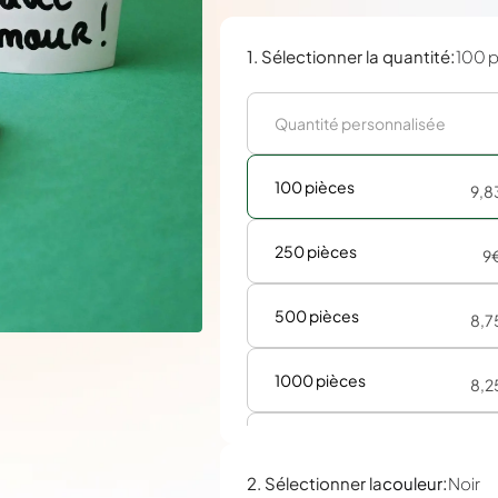
:
1. Sélectionner la quantité
100 
100 pièces
9,8
250 pièces
9
500 pièces
8,7
1000 pièces
8,2
2000 pièces
7,7
:
2. Sélectionner la
couleur
Noir