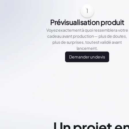
1
Prévisualisation produit
Voyez exactement à quoi ressemblera votre
cadeau avant production — plus de doutes,
plus de surprises, tout est validé avant
lancement.
Demander un devis
Un projet en