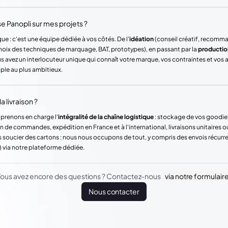
Panopli sur mes projets ?
ue : c'est une équipe dédiée à vos côtés. De l'
idéation
(conseil créatif, recomm
hoix des techniques de marquage, BAT, prototypes), en passant par la
productio
vez un interlocuteur unique qui connaît votre marque, vos contraintes et vos
mple au plus ambitieux.
a livraison ?
 prenons en charge l'
intégralité de la chaîne logistique
: stockage de vos goodie
n de commandes, expédition en France et à l'international, livraisons unitaires o
 soucier des cartons : nous nous occupons de tout, y compris des envois récur
) via notre plateforme dédiée.
ous avez encore des questions ? Contactez-nous
via notre formulair
Nous contacter