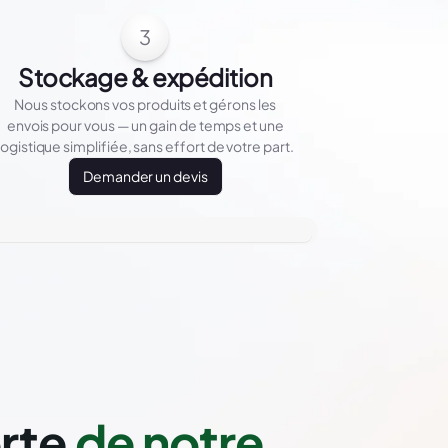
3
Stockage & expédition
Nous stockons vos produits et gérons les
envois pour vous — un gain de temps et une
logistique simplifiée, sans effort de votre part.
Demander un devis
orte
de notre