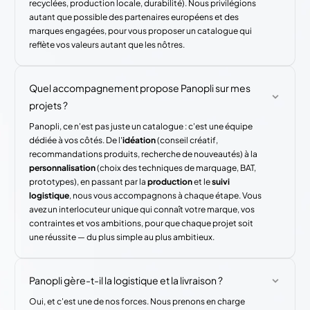
recyclées, production locale, durabilité). Nous privilégions
autant que possible des partenaires européens et des
marques engagées, pour vous proposer un catalogue qui
reflète vos valeurs autant que les nôtres.
Quel accompagnement propose Panopli sur mes
projets ?
Panopli, ce n'est pas juste un catalogue : c'est une équipe
dédiée à vos côtés. De l'
idéation
(conseil créatif,
recommandations produits, recherche de nouveautés) à la
personnalisation
(choix des techniques de marquage, BAT,
prototypes), en passant par la
production
et le
suivi
logistique
, nous vous accompagnons à chaque étape. Vous
avez un interlocuteur unique qui connaît votre marque, vos
contraintes et vos ambitions, pour que chaque projet soit
une réussite — du plus simple au plus ambitieux.
Panopli gère-t-il la logistique et la livraison ?
Oui, et c'est une de nos forces. Nous prenons en charge