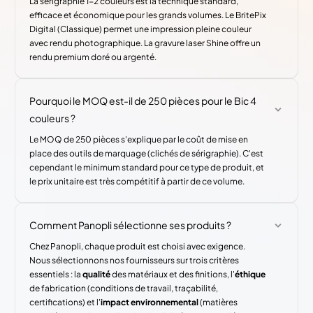
La sérigraphie 1-2 couleurs est la technique standard,
efficace et économique pour les grands volumes. Le BritePix
Digital (Classique) permet une impression pleine couleur
avec rendu photographique. La gravure laser Shine offre un
rendu premium doré ou argenté.
Pourquoi le MOQ est-il de 250 pièces pour le Bic 4
couleurs ?
Le MOQ de 250 pièces s'explique par le coût de mise en
place des outils de marquage (clichés de sérigraphie). C'est
cependant le minimum standard pour ce type de produit, et
le prix unitaire est très compétitif à partir de ce volume.
Comment Panopli sélectionne ses produits ?
Chez Panopli, chaque produit est choisi avec exigence.
Nous sélectionnons nos fournisseurs sur trois critères
essentiels : la
qualité
des matériaux et des finitions, l'
éthique
de fabrication (conditions de travail, traçabilité,
certifications) et l'
impact environnemental
(matières