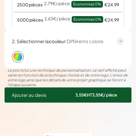
2,79€
/ pièce
2500 pièces
Économisez 
0%
€24.99
2,63€
/ pièce
5000 pièces
Économisez 
0%
€24.99
:
2. Sélectionner la
couleur
Différents coloris
Le prix inclut une technique de personnalisation. Le tarif affiché peut
varier en fonction de la technique choisie et de votre logo. L’envoi de
votre logo ainsi que les détails de votre projet graphique se feront à
l’étape suivante.
Ajouter au devis
3,55€
HT
3,55€
/ pièce