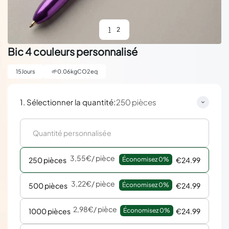
1
2
Bic 4 couleurs personnalisé
15
Jours
🌱
0.06
kgCO2eq
:
1. Sélectionner la quantité
250 pièces
3,55€
/ pièce
250 pièces
Économisez 
0%
€24.99
3,22€
/ pièce
500 pièces
Économisez 
0%
€24.99
2,98€
/ pièce
1000 pièces
Économisez 
0%
€24.99