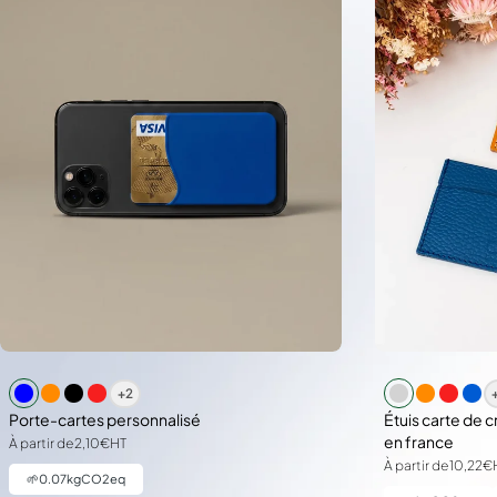
+2
Porte-cartes personnalisé
Étuis carte de c
en france
À partir de
2,10€
HT
À partir de
10,22€
🌱
0.07
kgCO2eq