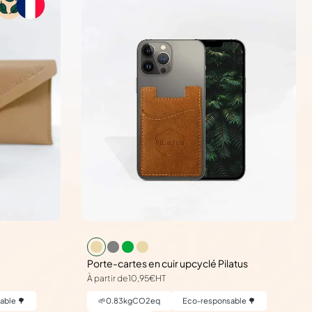
Porte-cartes en cuir upcyclé Pilatus
À partir de
10,95€
HT
able 🌳
🌱
0.83
kgCO2eq
Eco-responsable 🌳