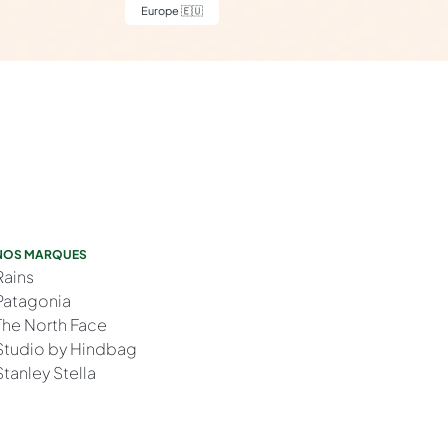
Europe 🇪🇺
NOS MARQUES
Rains
Patagonia
The North Face
Studio by Hindbag
Stanley Stella