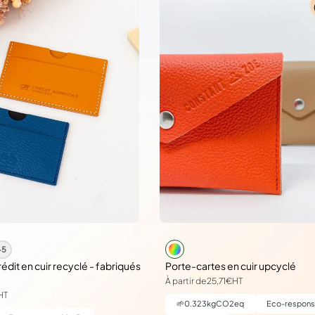
+5
rédit en cuir recyclé - fabriqués
Porte-cartes en cuir upcyclé
À partir de
25,71€
HT
HT
🌱
0.323
kgCO2eq
Eco-respons