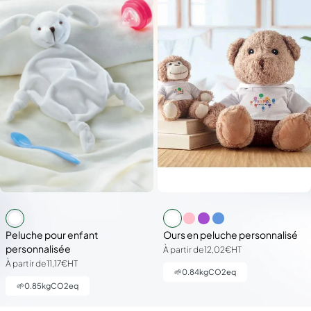
Peluche pour enfant
Ours en peluche personnalisé
personnalisée
À partir de
12,02€
HT
À partir de
11,17€
HT
🌱
0.84
kgCO2eq
🌱
0.85
kgCO2eq