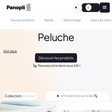
0
Tous les produits
Textile
Technologie
Sport & Loisirs
Peluche
Voir plus
Découvrir les produits
Recevez votre devis sous 24h !
Collection
:
Peluche
AFFICHER TOUS LES FILTRES