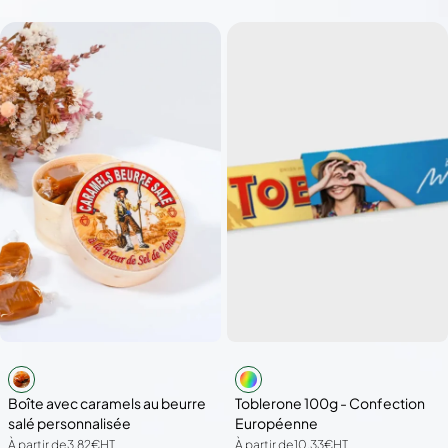
Boîte avec caramels au beurre
Toblerone 100g - Confection
salé personnalisée
Européenne
À partir de
3,82€
HT
À partir de
10,33€
HT