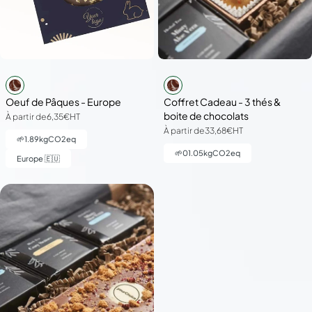
Oeuf de Pâques - Europe
Coffret Cadeau - 3 thés &
boite de chocolats
À partir de
6,35€
HT
À partir de
33,68€
HT
🌱
1.89
kgCO2eq
🌱
01.05
kgCO2eq
Europe 🇪🇺