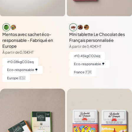
Mentos avec sachet éco-
Mini tablette Le Chocolat des
responsable - Fabriqué en
Français personnalisée
Europe
À partir de
3,40€
HT
À partir de
0,15€
HT
🌱
0.45
kgCO2eq
🌱
0.08
kgCO2eq
Eco-responsable 🌳
Eco-responsable 🌳
France 🇫🇷
Europe 🇪🇺