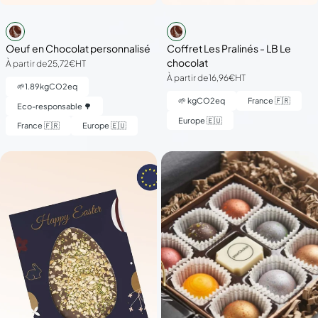
Oeuf en Chocolat personnalisé
Coffret Les Pralinés - LB Le
chocolat
À partir de
25,72€
HT
À partir de
16,96€
HT
🌱
1.89
kgCO2eq
🌱
kgCO2eq
France 🇫🇷
Eco-responsable 🌳
Europe 🇪🇺
France 🇫🇷
Europe 🇪🇺