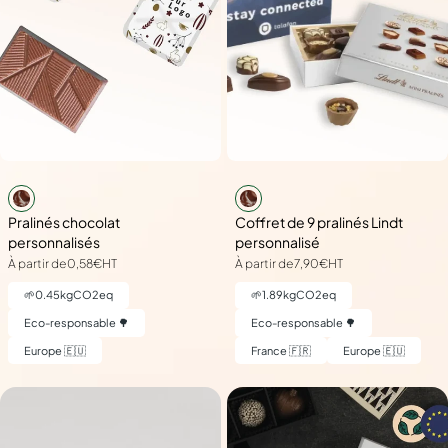
Pralinés chocolat
Coffret de 9 pralinés Lindt
personnalisés
personnalisé
À partir de
0,58€
HT
À partir de
7,90€
HT
🌱
0.45
kgCO2eq
🌱
1.89
kgCO2eq
Eco-responsable 🌳
Eco-responsable 🌳
Europe 🇪🇺
France 🇫🇷
Europe 🇪🇺