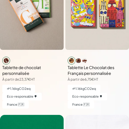
Tablette de chocolat
Tablette Le Chocolat des
personnalisée
Français personnalisée
À partir de
23,37€
HT
À partir de
6,75€
HT
🌱
1.16
kgCO2eq
🌱
1.16
kgCO2eq
Eco-responsable 🌳
Eco-responsable 🌳
France 🇫🇷
France 🇫🇷