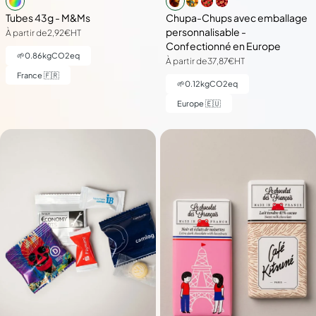
Tubes 43g - M&Ms
Chupa-Chups avec emballage
personnalisable -
À partir de
2,92€
HT
Confectionné en Europe
🌱
0.86
kgCO2eq
À partir de
37,87€
HT
France 🇫🇷
🌱
0.12
kgCO2eq
Europe 🇪🇺