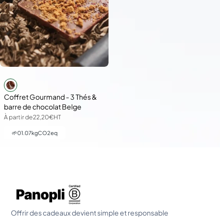
Coffret Gourmand - 3 Thés &
barre de chocolat Belge
À partir de
22,20€
HT
🌱
01.07
kgCO2eq
Offrir des cadeaux devient simple et responsable