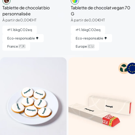
Tablette de chocolat bio
Tablette de chocolat vegan 70
personnalisée
G
À partir de
0,00€
HT
À partir de
0,00€
HT
🌱
1.16
kgCO2eq
🌱
1.16
kgCO2eq
Eco-responsable 🌳
Eco-responsable 🌳
France 🇫🇷
Europe 🇪🇺