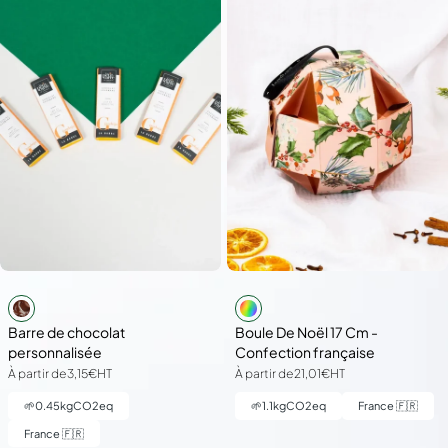
Barre de chocolat
Boule De Noël 17 Cm -
personnalisée
Confection française
À partir de
3,15€
HT
À partir de
21,01€
HT
🌱
0.45
kgCO2eq
🌱
1.1
kgCO2eq
France 🇫🇷
France 🇫🇷