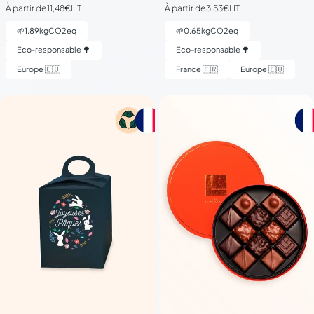
À partir de
11,48€
HT
À partir de
3,53€
HT
🌱
1.89
kgCO2eq
🌱
0.65
kgCO2eq
Eco-responsable 🌳
Eco-responsable 🌳
Europe 🇪🇺
France 🇫🇷
Europe 🇪🇺