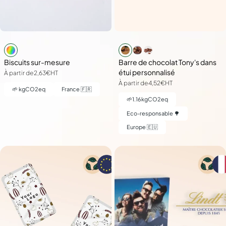
Biscuits sur-mesure
Barre de chocolat Tony's dans
étui personnalisé
À partir de
2,63€
HT
À partir de
4,52€
HT
🌱
kgCO2eq
France 🇫🇷
🌱
1.16
kgCO2eq
Eco-responsable 🌳
Europe 🇪🇺