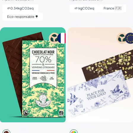
🌱
0.34
kgCO2eq
🌱
kgCO2eq
France 🇫🇷
Eco-responsable 🌳