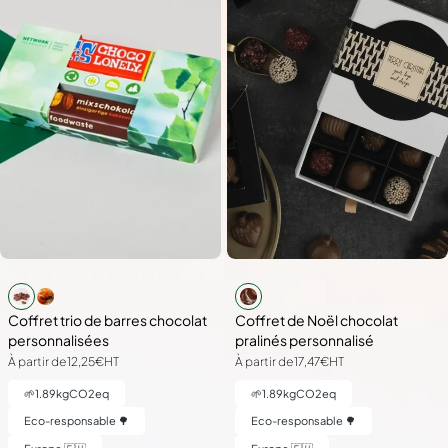
Coffret trio de barres chocolat
Coffret de Noël chocolat
personnalisées
pralinés personnalisé
À partir de
12,25€
HT
À partir de
17,47€
HT
🌱
1.89
kgCO2eq
🌱
1.89
kgCO2eq
Eco-responsable 🌳
Eco-responsable 🌳