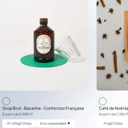
Sirop Brut - Bacanha - Confection Française
Café de Noël é
À partir de
5,95€
HT
À partir de
7,13€
H
🌱
1.35
kgCO2eq
Eco-responsable 🌳
🌱
kgCO2eq