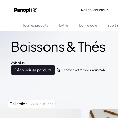
Nos collections
Tous les produits
Textile
Technologie
Sport &
Boissons & Thés
Voir plus
Découvrir les produits
Recevez votre devis sous 24h !
Collection
:
Boissons & Thés