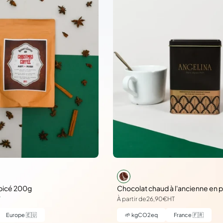
picé 200g
Chocolat chaud à l'ancienne en 
T
À partir de
26,90€
HT
Europe 🇪🇺
🌱
kgCO2eq
France 🇫🇷