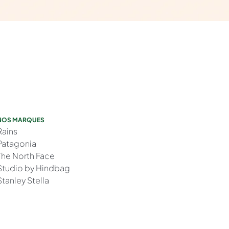
NOS MARQUES
Rains
Patagonia
The North Face
Studio by Hindbag
Stanley Stella