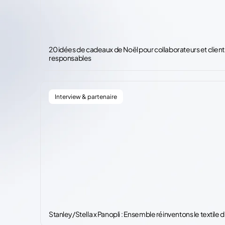
20 idées de cadeaux de Noël pour collaborateurs et clients
responsables
Interview & partenaire
Stanley/Stella x Panopli : Ensemble réinventons le textile 