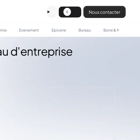
Nous contacter
0
omie
Evenement
Epicerie
Bureau
Boire & Manger
au d'entreprise