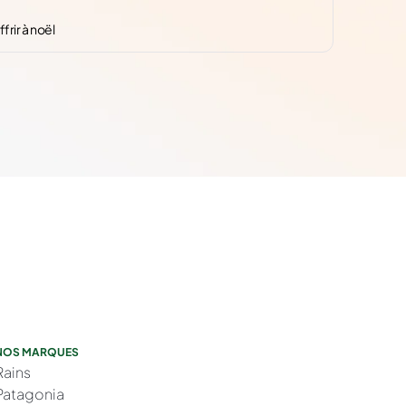
frir à noël
NOS MARQUES
Rains
Patagonia