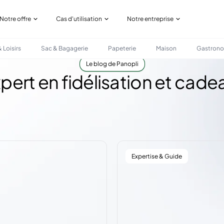
Notre offre
Cas d'utilisation
Notre entreprise
 Loisirs
Sac & Bagagerie
Papeterie
Maison
Gastron
Le blog de Panopli
ert en fidélisation et cade
Expertise & Guide