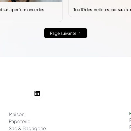
t sur la performance des
Top 10 des meilleurs cadeaux à of
Page suivante
Maison
Papeterie
Sac & Bagagerie