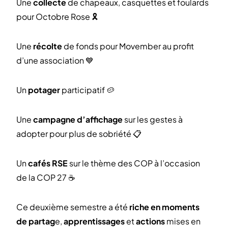
Une
collecte
de chapeaux, casquettes et foulards
pour Octobre Rose 🎗
Une
récolte
de fonds pour Movember au profit
d’une association 💙
Un
potager
participatif 🥔
Une
campagne d’affichage
sur les gestes à
adopter pour plus de sobriété 📋
Un
cafés RSE
sur le thème des COP à l’occasion
de la COP 27 ☕️
Ce deuxième semestre a été
riche en moments
de partag
e,
apprentissages
et
actions
mises en