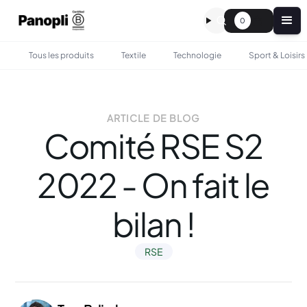
0
Tous les produits
Textile
Technologie
Sport & Loisirs
ARTICLE DE BLOG
Comité RSE S2
2022 - On fait le
bilan !
RSE