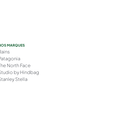
NOS MARQUES
Rains
Patagonia
The North Face
Studio by Hindbag
Stanley Stella