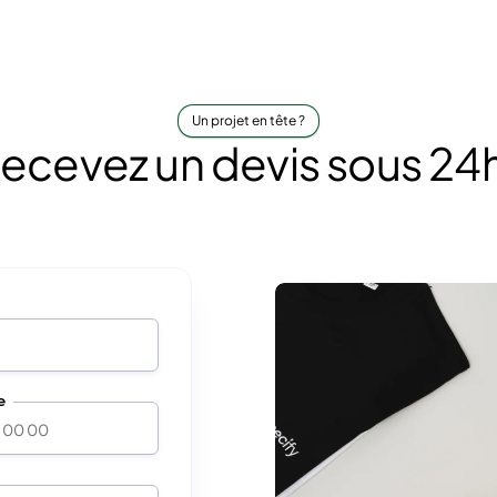
Un projet en tête ?
ecevez un devis sous 24h
e