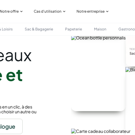
Notre offre
Cas d'utilisation
Notre entreprise
 Loisirs
Sac & Bagagerie
Papeterie
Maison
Gastron
eaux
 et
n un clic, à des
 choisir un autre ou
alogue