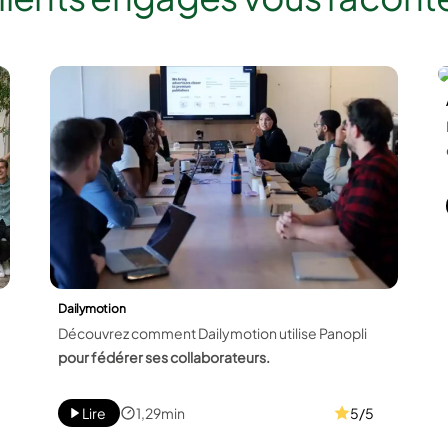
Dailymotion
Découvrez comment Dailymotion utilise Panopli
pour fédérer ses collaborateurs.
Lire
1,29min
5/5