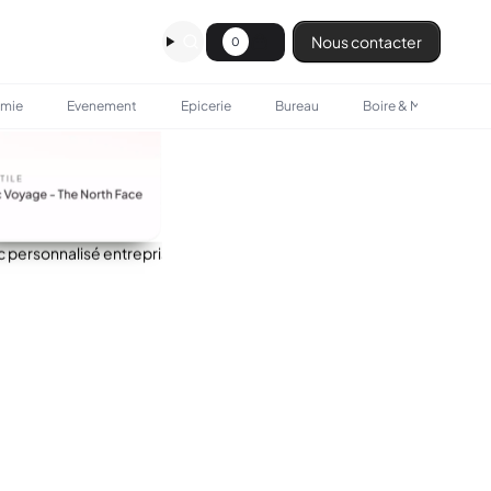
Nous contacter
0
omie
Evenement
Epicerie
Bureau
Boire & Manger