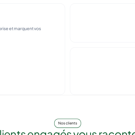
prise et marquent vos
Nos clients
clients engagés
vous raconter