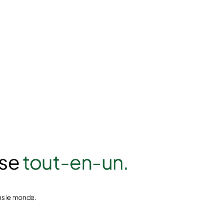
ise
tout-en-un.
ns le monde.