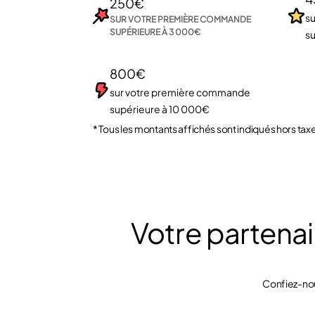
250€
s
SUR VOTRE PREMIÈRE COMMANDE
SUPÉRIEURE À 3 000€
s
800€
sur votre première commande
supérieure à 10 000€
* Tous les montants affichés sont indiqués hors taxe
Votre partena
Confiez-nou