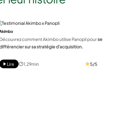
Akimbo
Découvrez comment Akimbo utilise Panopli pour
se
différencier sur sa stratégie d'acquisition.
Lire
1,29min
5/5