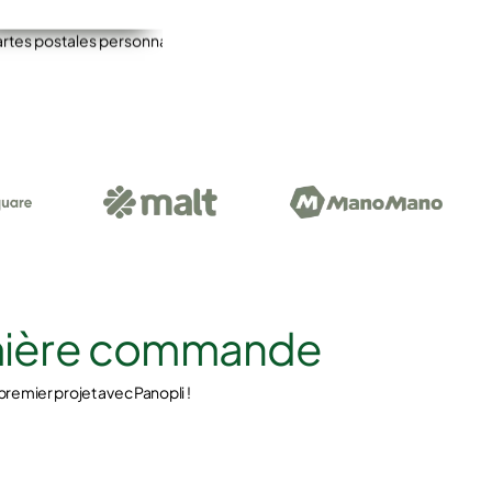
emière commande
premier projet avec Panopli !