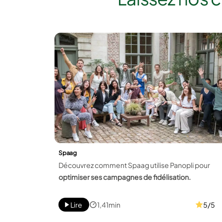
Spaag
Découvrez comment Spaag utilise Panopli pour
optimiser ses campagnes de fidélisation.
Lire
1,41min
5/5