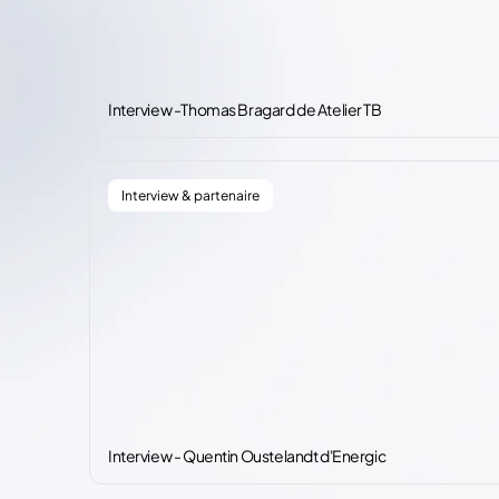
Interview -Thomas Bragard de Atelier TB
Interview & partenaire
Interview - Quentin Oustelandt d'Energic