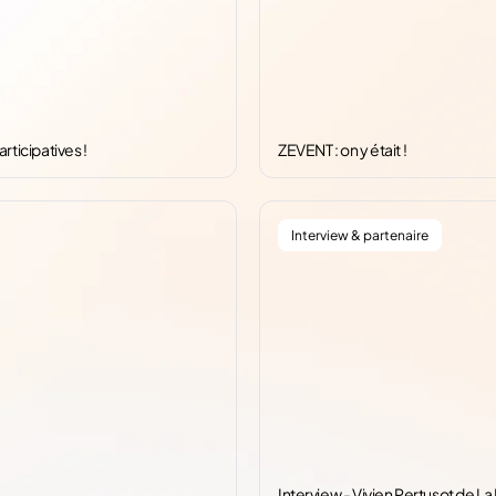
ticipatives !
ZEVENT : on y était !
Interview & partenaire
Interview - Vivien Pertusot de L