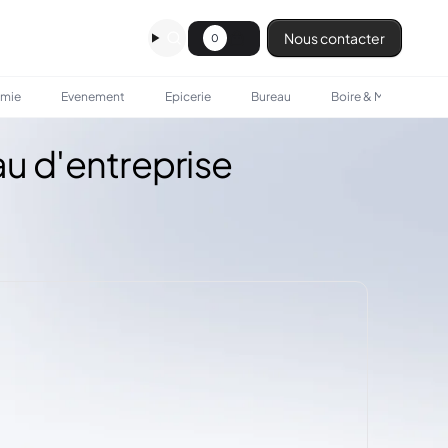
Nous contacter
0
omie
Evenement
Epicerie
Bureau
Boire & Manger
au d'entreprise