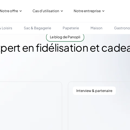
Notre offre
Cas d'utilisation
Notre entreprise
 Loisirs
Sac & Bagagerie
Papeterie
Maison
Gastron
Le blog de Panopli
ert en fidélisation et cade
Interview & partenaire