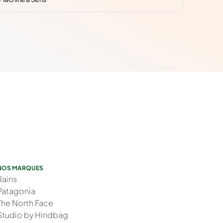
NOS MARQUES
Rains
Patagonia
The North Face
Studio by Hindbag