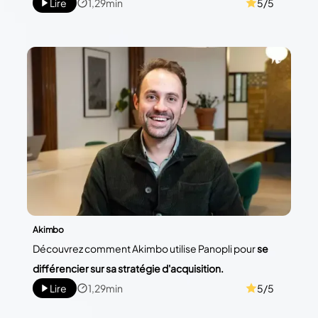
Lire
1,29min
5/5
Akimbo
Découvrez comment Akimbo utilise Panopli pour
se
différencier sur sa stratégie d'acquisition.
Lire
1,29min
5/5